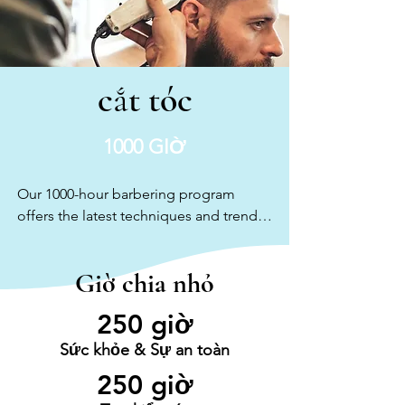
cắt tóc
1000 GIỜ
Our 1000-hour barbering program 
offers the latest techniques and trends, 
preparing students with cuts, fades, 
coloring, straight razor shaving, and hot 
Giờ chia nhỏ
towel treatments for their careers. 
Cosmetologists who completed their 
250 giờ
1000-hour course can enroll in our 200-
hour crossover barbering program, 
Sức khỏe & Sự an toàn
focused on straight razor shaving, 
250 giờ
styling, and grooming for men.