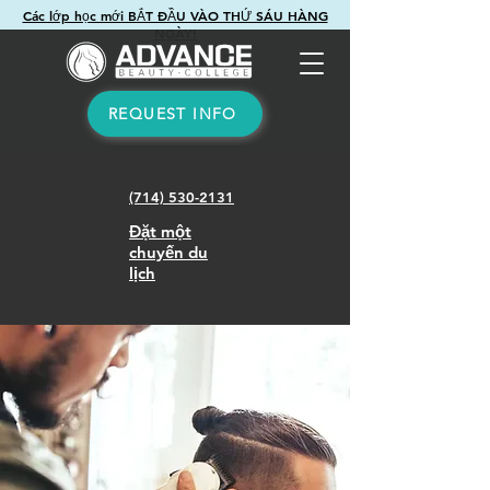
Các lớp học mới BẮT ĐẦU VÀO THỨ SÁU HÀNG
NGÀY!
REQUEST INFO
(714) 530-2131
Đặt một
chuyến du
lịch