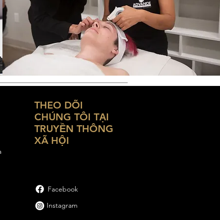
THEO DÕI
CHÚNG TÔI TẠI
TRUYỀN THÔNG
XÃ HỘI
a
Facebook
Instagram