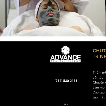
CHƯ
TRÌN
Thẩm m
cắt tóc
(714) 530-2131
Chuyên 
Làm món
Đào tạo 
tạo mẫu 
Giờ