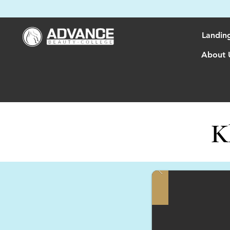
Landin
About 
K