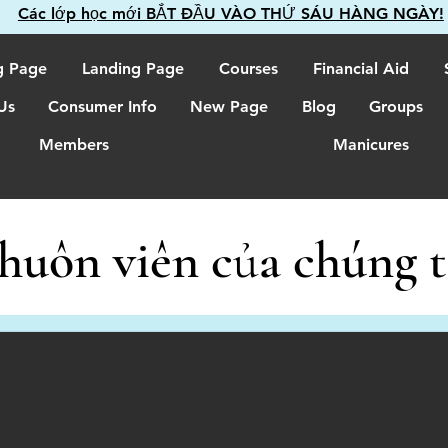
Các lớp học mới BẮT ĐẦU VÀO THỨ SÁU HÀNG NGÀY!
g Page
Landing Page
Courses
Financial Aid
Us
Consumer Info
New Page
Blog
Groups
Members
Manicures
huôn viên của chúng t