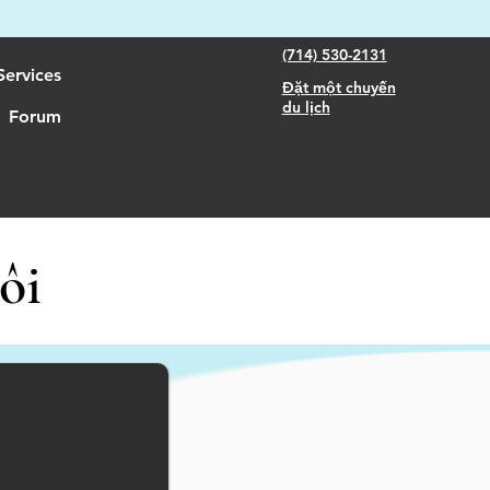
(714) 530-2131
Services
Đặt một chuyến
du lịch
Forum
ôi