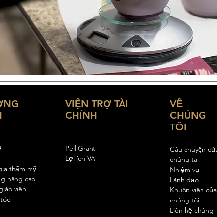
ƠNG
VIỆN TRỢ TÀI
VỀ
H
CHÍNH
CHÚNG
TÔI
ỹ
Pell Gran
t
Câu chuyện củ
Lợi ích VA
chúng ta
gia thẩm mỹ
Nhiệm vụ
g nâng cao
Lãnh đạo
giáo viên
Khuôn viên của
tóc
chúng tôi
Liên hệ chúng